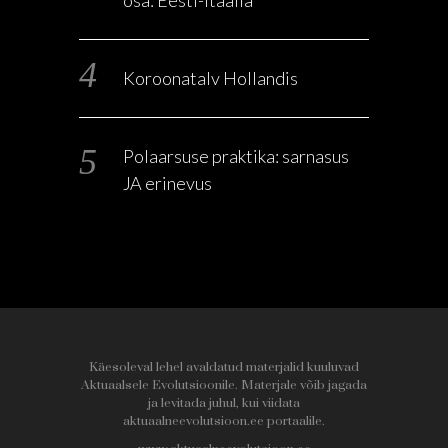
osa: Eesti-Itaalia
Koroonatalv Hollandis
Polaarsuse praktika: sarnasus
JA erinevus
Käesoleval lehel avaldatud materjalid kuuluvad
Aktuaalsele Evolutsioonile. Materjale võib jagada
ja levitada juhul, kui viidata
aktuaalneevolutsioon.ee portaalile.