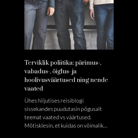
Terviklik poliitika: pärimus-,
vabadus-, õiglus- ja
hoolivusväärtused ning nende
vaated
Ühes hiljutises reisiblogi
sissekandes puudutasin põgusalt
teemat vaated vs väärtused.
Mõtisklesin, et kuidas on võimalik…