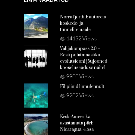
Norra fjordid: autoreis
koskede- ja
tunnelitemaale
14132 Views
Valijakompass 2.0 –
Eesti poliitmaastiku
evolutsiooni jõujooned
kooseluseaduse näitel
9900 Views
Filipiinid linnulennult
9202 Views
Kesk-Ameerika
avastamata pärl:
Nicaragua, 4.osa