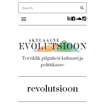
Toggle
navigation
ni uudised
Terviklik pilguheit kultuuri ja
poliitikasse
ku
revolutsioon