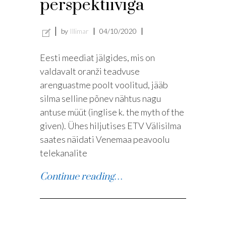
perspektiiviga
by
Illimar
04/10/2020
Eesti meediat jälgides, mis on
valdavalt oranži teadvuse
arenguastme poolt voolitud, jääb
silma selline põnev nähtus nagu
antuse müüt (inglise k. the myth of the
given). Ühes hiljutises ETV Välisilma
saates näidati Venemaa peavoolu
telekanalite
Continue reading…