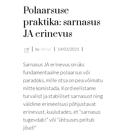
Polaarsuse
praktika: sarnasus
JA erinevus
by
Illimar
14/03/2021
Sarnasus JA erinevus on üks
fundamentaalne polaarsus või
paradoks, mille otsa on pea võimatu
mitte komistada. Kord eelistame
turvalist ja stabiilset sarnasust ning
väldime erimeelsusi põhjustavat
erinevust, kuulutades, et “sarnasus
tugevdab!” või “ühtsuses peitub
jõud!”