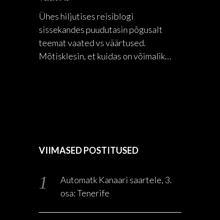
Ühes hiljutises reisiblogi
sissekandes puudutasin põgusalt
teemat vaated vs väärtused.
Mõtisklesin, et kuidas on võimalik…
VIIMASED POSTITUSED
Automatk Kanaari saartele, 3.
osa: Tenerife