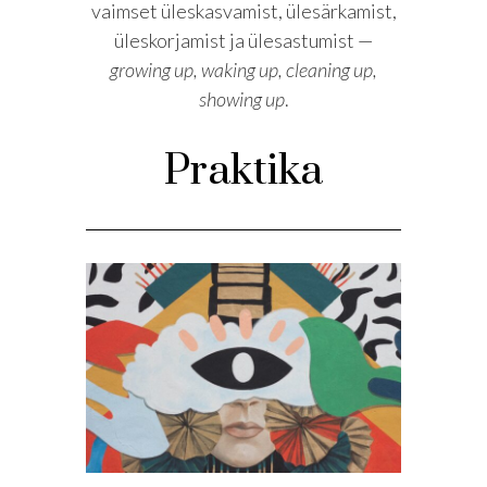
vaimset üleskasvamist, ülesärkamist,
üleskorjamist ja ülesastumist —
growing up, waking up, cleaning up,
showing up
.
Praktika