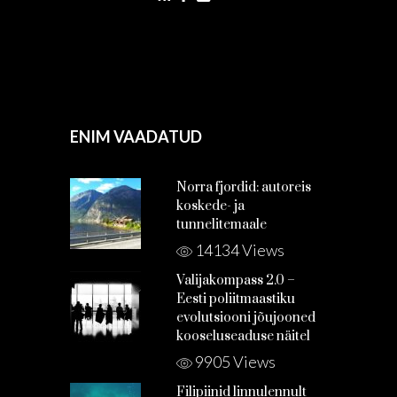
ENIM VAADATUD
Norra fjordid: autoreis
koskede- ja
tunnelitemaale
14134 Views
Valijakompass 2.0 –
Eesti poliitmaastiku
evolutsiooni jõujooned
kooseluseaduse näitel
9905 Views
Filipiinid linnulennult