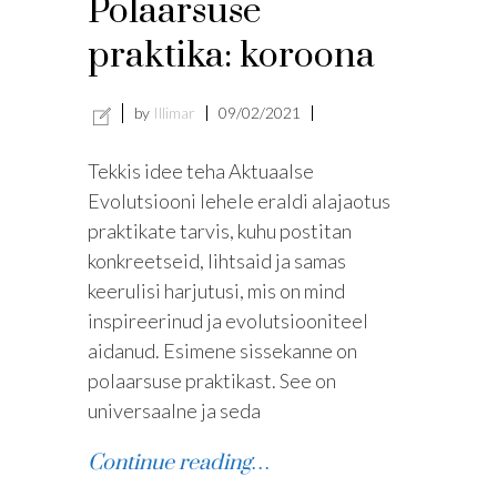
Polaarsuse
praktika: koroona
by
Illimar
09/02/2021
Tekkis idee teha Aktuaalse
Evolutsiooni lehele eraldi alajaotus
praktikate tarvis, kuhu postitan
konkreetseid, lihtsaid ja samas
keerulisi harjutusi, mis on mind
inspireerinud ja evolutsiooniteel
aidanud. Esimene sissekanne on
polaarsuse praktikast. See on
universaalne ja seda
Continue reading…