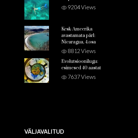
9204 Views
Kesk-Ameerika
avastamata pärl:
Nicaragua, 4.osa
8812 Views
Evolutsioonilugu:
esimesed 40 aastat
7637 Views
VÄLJAVALITUD