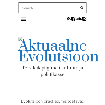
Toggle
navigation
ni uudised
Terviklik pilguheit kultuuri ja
poliitikasse
ku
Evolutsioonipraktiad, mis toetavad