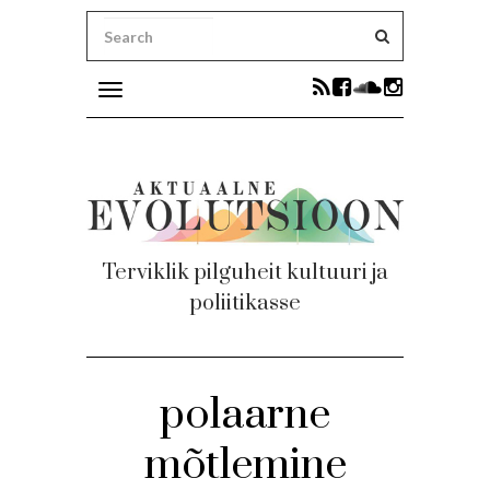
Toggle
navigation
ni uudised
Terviklik pilguheit kultuuri ja
poliitikasse
ku
polaarne
mõtlemine