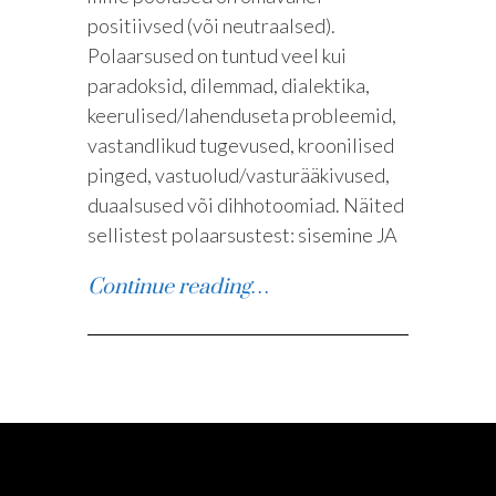
positiivsed (või neutraalsed).
Polaarsused on tuntud veel kui
paradoksid, dilemmad, dialektika,
keerulised/lahenduseta probleemid,
vastandlikud tugevused, kroonilised
pinged, vastuolud/vasturääkivused,
duaalsused või dihhotoomiad. Näited
sellistest polaarsustest: sisemine JA
Continue reading…