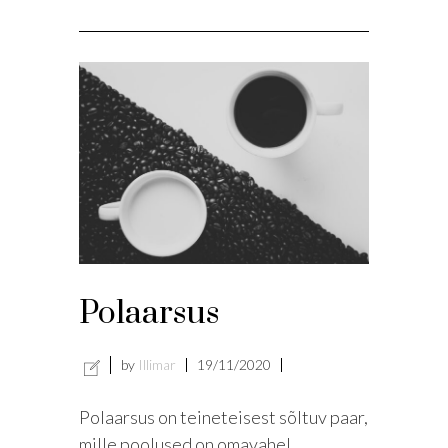
Polaarsus
by
Illimar
19/11/2020
Polaarsus on teineteisest sõltuv paar,
mille poolused on omavahel