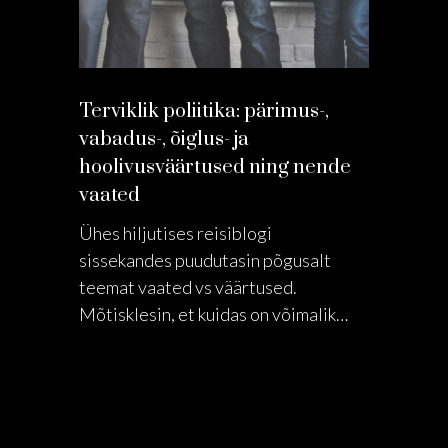
Terviklik poliitika: pärimus-,
vabadus-, õiglus- ja
hoolivusväärtused ning nende
vaated
Ühes hiljutises reisiblogi
sissekandes puudutasin põgusalt
teemat vaated vs väärtused.
Mõtisklesin, et kuidas on võimalik…