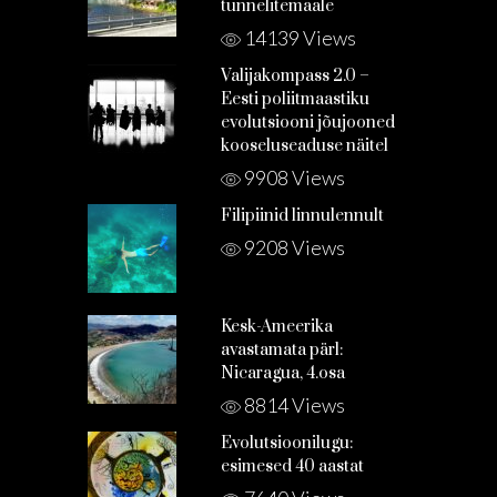
tunnelitemaale
14139 Views
Valijakompass 2.0 –
Eesti poliitmaastiku
evolutsiooni jõujooned
kooseluseaduse näitel
9908 Views
Filipiinid linnulennult
9208 Views
Kesk-Ameerika
avastamata pärl:
Nicaragua, 4.osa
8814 Views
Evolutsioonilugu:
esimesed 40 aastat